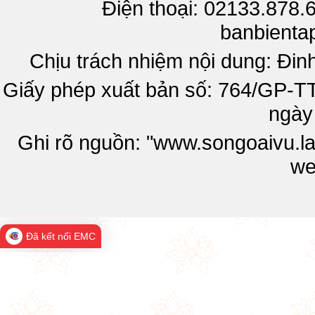
Điện thoại: 02133.878.
banbienta
Chịu trách nhiệm nội dung: Đi
Giấy phép xuất bản số: 764/GP-T
ngày
Ghi rõ nguồn: "www.songoaivu.lai
we
Đã kết nối EMC