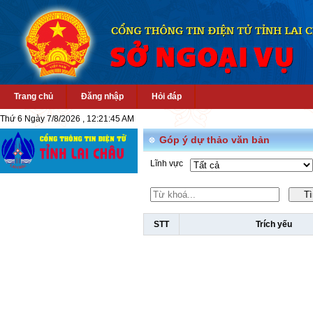
Trang chủ
Đăng nhập
Hỏi đáp
Thứ 6 Ngày 7/8/2026 , 12:21:46 AM
Góp ý dự thảo văn bản
Lĩnh vực
T
STT
Trích yếu