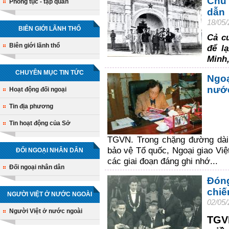
Chủ 
Phong tục - tập quán
dẫn 
18/05
BIÊN GIỚI LÃNH THỔ
Cả cu
Biên giới lãnh thổ
để l
Minh,
CHUYÊN MỤC TIN TỨC
Ngoạ
nướ
Hoạt động đối ngoại
Tin địa phương
Tin hoạt động của Sở
TGVN. Trong chặng đường dài
bảo vệ Tổ quốc, Ngoại giao Việ
ĐỐI NGOẠI NHÂN DÂN
các giai đoạn đáng ghi nhớ...
Đối ngoại nhân dân
Đóng
chiế
NGƯỜI VIỆT Ở NƯỚC NGOÀI
02/05/
Người Việt ở nước ngoài
TGVN