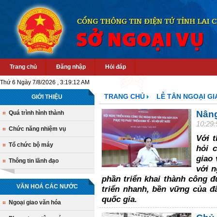
Trang chủ
Đăng nhập
Hỏi đáp
Thứ 6 Ngày 7/8/2026 , 3:19:12 AM
TRANG CHỦ
LỄ TÂN NGOẠI GI
GIỚI THIỆU
Nân
Quá trình hình thành
10:29
Chức năng nhiệm vụ
Với 
Tổ chức bộ máy
hỏi 
giao
Thông tin lãnh đạo
với n
phần triển khai thành công đ
VĂN HOÁ CÁC NƯỚC
triển nhanh, bền vững của đấ
quốc gia.
Ngoại giao văn hóa