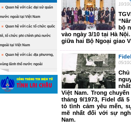
10/10/
Quan hệ với các đại sứ quán
TGVN
nước ngoài tại Việt Nam
“Nân
Quan hệ với các tổ chức quốc
bộ n
vào ngày 3/10 tại Hà Nội
tế, tổ chức phi chính phủ nước
giữa hai Bộ Ngoại giao V
ngoài tại Việt Nam
Quan hệ với các địa phương,
Fide
05/10/
vùng lãnh thổ nước ngoài
Chủ 
nguy
nhấ
Việt Nam. Trong chuyến
tháng 9/1973, Fidel đã 5 lâ
tỏ tình cảm yêu mến, sư
mẽ nhất đối với sự ng
Nam.