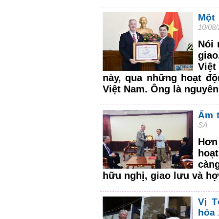
Một 
10/08/
Nói 
gia
Việ
này, qua những hoạt độ
Việt Nam. Ông là nguyên
Ấm t
SA
Hơn 
hoạ
càn
hữu nghị, giao lưu và hợ
Vị T
hóa
1