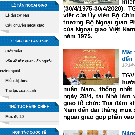
miề
LỄ TÂN NGOẠI GIAO
(30/4/1975-30/4/2020), 
viết của Ủy viên Bộ Chí
Lễ tân cơ bản
trưởng Bộ Ngoại giao 
Câu chuyện ngoại giao
của Ngoại giao Việt Nam
năm 1975.
CÔNG TÁC LÃNH SỰ
Giới thiệu
Mặt 
đến
Vấn đề liên quan đến người
10:14
nước ngoài
TGV
Miễn thị thực
hướ
miền Nam, thống nhất đ
Thủ tục xuất cảnh
ngày 28/4, tại Nhà làm
giao tổ chức Tọa đàm kh
THỦ TỤC HÀNH CHÍNH
Nam đến đại thắng mùa x
ngoại giao góp phần vào 
Mức độ 1,2
Nâng
HỢP TÁC QUỐC TẾ