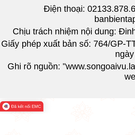
Điện thoại: 02133.878.
banbienta
Chịu trách nhiệm nội dung: Đi
Giấy phép xuất bản số: 764/GP-T
ngày
Ghi rõ nguồn: "www.songoaivu.lai
we
Đã kết nối EMC