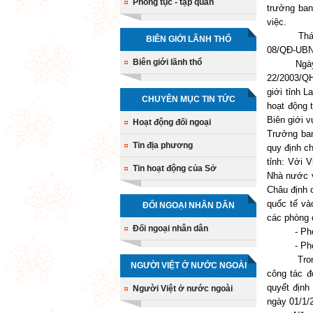
Phong tục - tập quán
trưởng ban
việc.
Tháng 3/2
BIÊN GIỚI LÃNH THỔ
08/QĐ-UBND
Biên giới lãnh thổ
Ngày 26/1
22/2003/QH
giới tỉnh 
CHUYÊN MỤC TIN TỨC
hoạt động 
Biên giới 
Hoạt động đối ngoại
Trưởng ban
Tin địa phương
quy định c
tỉnh: Với 
Tin hoạt động của Sở
Nhà nước v
Châu định 
quốc tế và
ĐỐI NGOẠI NHÂN DÂN
các phòng
Đối ngoại nhân dân
- Phòng T
- Phòng
Trong bối
NGƯỜI VIỆT Ở NƯỚC NGOÀI
công tác đ
quyết định
Người Việt ở nước ngoài
ngày 01/1/