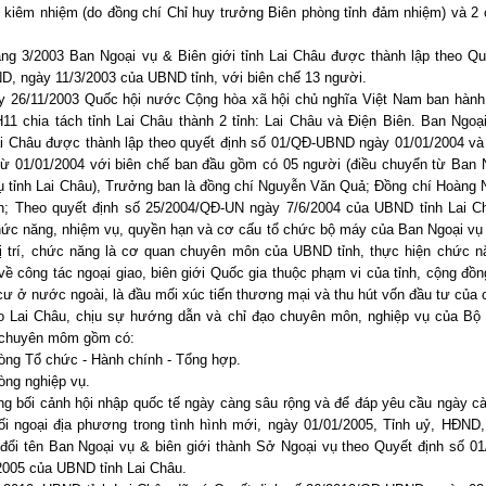
 kiêm nhiệm (do đồng chí Chỉ huy trưởng Biên phòng tỉnh đảm nhiệm) và 2 
003 Ban Ngoại vụ & Biên giới tỉnh Lai Châu được thành lập theo Quy
, ngày 11/3/2003 của UBND tỉnh, với biên chế 13 người.
1/2003 Quốc hội nước Cộng hòa xã hội chủ nghĩa Việt Nam ban hành 
11 chia tách tỉnh Lai Châu thành 2 tỉnh: Lai Châu và Điện Biên. Ban Ngoạ
Lai Châu được thành lập theo quyết định số 01/QĐ-UBND ngày 01/01/2004 và
từ 01/01/2004 với biên chế ban đầu gồm có 05 người (điều chuyển từ Ban 
vụ tỉnh Lai Châu), Trưởng ban là đồng chí Nguyễn Văn Quả; Đồng chí Hoàng 
; Theo quyết định số 25/2004/QĐ-UN ngày 7/6/2004 của UBND tỉnh Lai C
hức năng, nhiệm vụ, quyền hạn và cơ cấu tổ chức bộ máy của Ban Ngoại vụ 
Vị trí, chức năng là cơ quan chuyên môn của UBND tỉnh, thực hiện chức n
ề công tác ngoại giao, biên giới Quốc gia thuộc phạm vi của tỉnh, cộng đồn
cư ở nước ngoài, là đầu mối xúc tiến thương mại và thu hút vốn đầu tư của 
o Lai Châu, chịu sự hướng dẫn và chỉ đạo chuyên môn, nghiệp vụ của Bộ 
 chuyên môm gồm có:
ổ chức - Hành chính - Tổng hợp.
 nghiệp vụ.
 cảnh hội nhập quốc tế ngày càng sâu rộng và để đáp yêu cầu ngày cà
ối ngoại địa phương trong tình hình mới, ngày 01/01/2005, Tỉnh uỷ, HĐND
 đổi tên Ban Ngoại vụ & biên giới thành Sở Ngoại vụ theo Quyết định số 
2005 của UBND tỉnh Lai Châu.