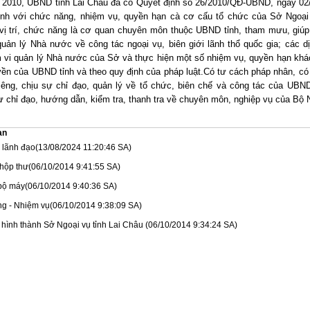
 UBND tỉnh Lai Châu đã có Quyết định số 26/2010/QĐ-UBND, ngày 02/
ịnh với chức năng, nhiệm vụ, quyền hạn cà cơ cấu tổ chức của Sở Ngoại 
vị trí, chức năng là cơ quan chuyên môn thuộc UBND tỉnh, tham mưu, giú
quản lý Nhà nước về công tác ngoại vụ, biên giới lãnh thổ quốc gia; các d
 vi quản lý Nhà nước của Sở và thực hiện một số nhiệm vụ, quyền hạn khá
yền của UBND tỉnh và theo quy định của pháp luật.Có tư cách pháp nhân, có
riêng, chịu sự chỉ đạo, quản lý về tổ chức, biên chế và công tác của UBND
ự chỉ đạo, hướng dẫn, kiểm tra, thanh tra về chuyên môn, nghiệp vụ của Bộ 
an
 lãnh đạo
(13/08/2024 11:20:46 SA)
hộp thư
(06/10/2014 9:41:55 SA)
bộ máy
(06/10/2014 9:40:36 SA)
g - Nhiệm vụ
(06/10/2014 9:38:09 SA)
h hình thành Sở Ngoại vụ tỉnh Lai Châu
(06/10/2014 9:34:24 SA)