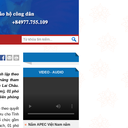
VIDEO - AUDIO
nh lập theo
 năng tham
h Lai Châu.
m), 01 phó
Biên phòng
p theo quyết
ưu cho Tỉnh
tổ chức gồm
Năm APEC Việt Nam năm
ách, 01 phó