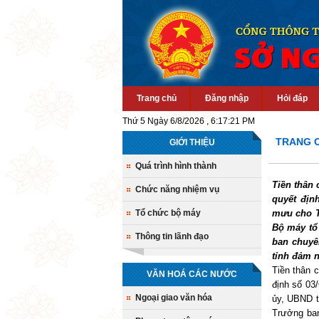
Trang chủ
Đăng nhập
Hỏi đáp
Thứ 5 Ngày 6/8/2026 , 6:17:21 PM
TRANG 
GIỚI THIỆU
Quá trình hình thành
Tiền thân 
Chức năng nhiệm vụ
quyết địn
Tổ chức bộ máy
mưu cho Tỉ
Bộ máy tổ
Thông tin lãnh đạo
ban chuyê
tỉnh đảm n
Tiền thân c
VĂN HOÁ CÁC NƯỚC
định số 03
Ngoại giao văn hóa
ủy, UBND t
Trưởng ban