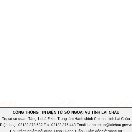
CỔNG THÔNG TIN ĐIỆN TỬ SỞ NGOẠI VỤ TỈNH LAI CHÂU
Trụ sở cơ quan: Tầng 1 nhà E khu Trung tâm Hành chính Chính trị tỉnh Lai Châu
Điện thoại: 02133.878.632 Fax: 02133.876.443 Email: banbientap@laichau.gov.v
Chịu trách nhiệm nội dung: Đinh Quang Tuấn - Giám đốc Sở Ngoại vụ