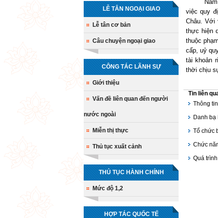
Năm 2010,
LỄ TÂN NGOẠI GIAO
việc quy đ
Châu. Với 
Lễ tân cơ bản
thực hiện 
thuộc phạm
Câu chuyện ngoại giao
cấp, uỷ qu
tài khoản 
CÔNG TÁC LÃNH SỰ
thời chịu s
Giới thiệu
Tin liên qu
Vấn đề liên quan đến người
Thông tin
nước ngoài
Danh bạ 
Miễn thị thực
Tổ chức 
Chức năn
Thủ tục xuất cảnh
Quá trìn
THỦ TỤC HÀNH CHÍNH
Mức độ 1,2
HỢP TÁC QUỐC TẾ