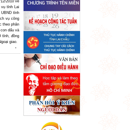
12/2010 về
vụ tỉnh Lai
p UBND tỉnh
ịch vụ công
c theo phân
 con dấu và
 tỉnh, đồng
Ngoại giao.
-