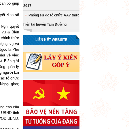
cán bộ giúp
2017
ết định số
Phóng sự do tổ chức AAV thực
hiện tại huyện Tam Đường
Nghị quyết
i vụ & Biên
 chính thức
LIÊN KẾT WEBSITE
Ngoại vụ và
Ngọc là Phó
hâu về việc
& Biên giới
ăng quản lý
g người Lai
các tổ chức
Ngoại giao;
ng cao của
, UBND tỉnh
01/QĐ-UBND,